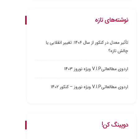
نوشته‌های تازه
تأثیر معدل در کنکور از سال ۱۴۰۶: تغییر انقلابی یا
چالش تازه؟
اردوی مطالعاتیV.I.P ویژه نوروز 1403
اردوی مطالعاتیV.I.P ویژه نوروز – کنکور 1402
دوپینگ کن!