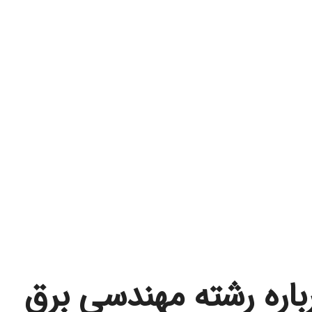
ی الکتریکی
دازش و انتقال
 ….
باره رشته مهندسی برق