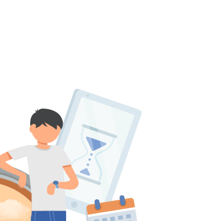
پانسیون
بانک سوال
اساتید
چرا آگاهانه؟