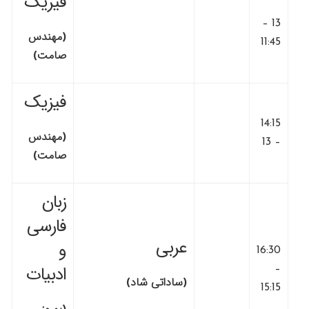
فیزیک
13 –
(مهندس
11:45
صامت)
فیزیک
14:15
(مهندس
– 13
صامت)
زبان
فارسی
عربی
و
16:30
–
ادبیات
(ساداتی شاد)
15:15