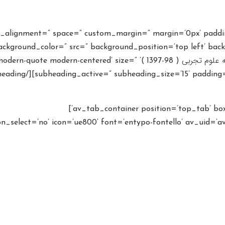
cal_alignment=” space=” custom_margin=” margin=’0px’ paddi
ackground_color=” src=” background_position=’top left’ back
[av_heading heading=’دانلود کتاب های درسی رشته علوم تجربی ( 98-1397 )’ ’ size
subheading_active=” subheading_size=’15’ padding=’10’ co