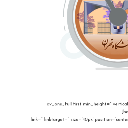
[av_one_full first min_height=” verti
ba
av_font_icon icon=’ue8=’پیش دانشگاهی – تجربی’ link=” linktarget=” size=’40px’ position=’center’ color=’#b02b2c’