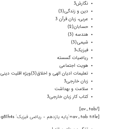
نگارش3
دین و زندگی(3)
عربی، زبان قرآن 3
حسابان(2)
هندسه (3)
شیمی(3)
فیزیک3
ریاضیات گسسته
هویت اجتماعی
تعلیمات ادیان الهی و اخلاق(3)ویژه اقلیت دینی
زبان خارجی3
سلامت و بهداشت
کتاب کار زبان خارجی3
[/av_tab]
[av_tab title=’پایه یازدهم – ریاضی فیزیک’ icon_select=’no’ icon=’ue800′ font=’entypo-fontello’ av_uid=’av-g81h4s’]