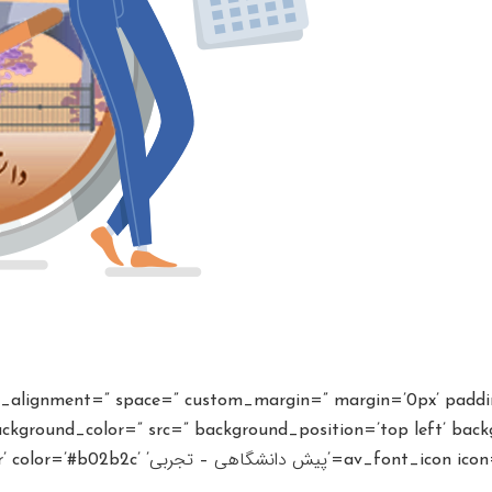
cal_alignment=” space=” custom_margin=” margin=’0px’ paddi
ckground_color=” src=” background_position=’top left’ back
[4f’ font=’entypo-fontello’ style=” caption