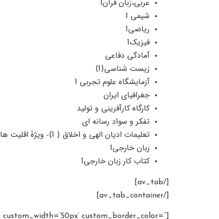
عربی،زبان قرآن1
شیمی 1
ریاضی1
فیزیک1
آمادگی دفاعی
زیست شناسی(1)
آزمایشگاه علوم تجربی 1
جغرافیای ایران
کارگاه کارآفرینی و تولید
تفکر و سواد رسانه ای
تعلیمات ادیان الهی و اخلاق ( 1)- ویژۀ اقلیت های دینی
زبان خارجی1
کتاب کار زبان خارجی1
[/av_tab]
[/av_tab_container]
in’ custom_width=’50px’ custom_border_color=”