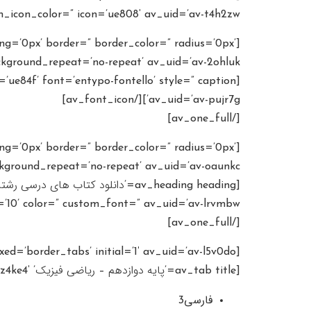
icon_color=” icon=’ue808′ av_uid=’av-t4h2zw’]
ng=’0px’ border=” border_color=” radius=’0px’
kground_repeat=’no-repeat’ av_uid=’av-2ohluk’]
av_uid=’av-pujr7g’][/av_font_icon]
[/av_one_full]
ng=’0px’ border=” border_color=” radius=’0px’
kground_repeat=’no-repeat’ av_uid=’av-oaunkc’]
lor=” custom_font=” av_uid=’av-lrvmbw’][/av_heading]
[/av_one_full]
[av_tab_container position=’top_tab’ boxed=’border_tabs’ initial=’1′ av_uid=’av-l5v0do’]
[av_tab title=’پایه دوازدهم – ریاضی فیزیک’ icon_select=’no’ icon=’ue800′ font=’entypo-fontello’ av_uid=’av-hz4ke4′]
فارسی3