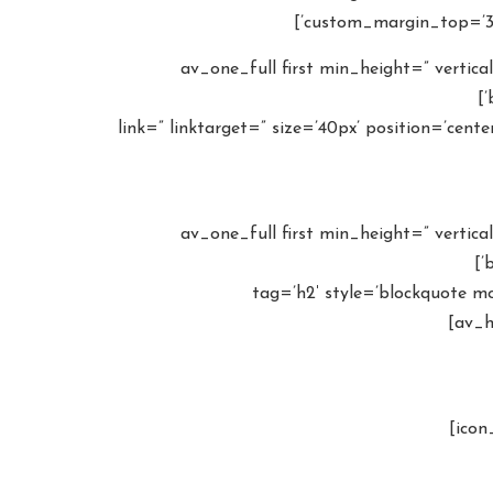
custom_margin_top=’30
[av_one_full first min_height=” verti
av_font_icon icon=’ue8=’پیش دانشگاهی – تجربی’ link=” linktarget=” size=’40px’ position=’center’ color=’#b02b2c’
[av_one_full first min_height=” verti
b
tag=’h2′ style=’blockquote modern-quote modern-centered’ si=”