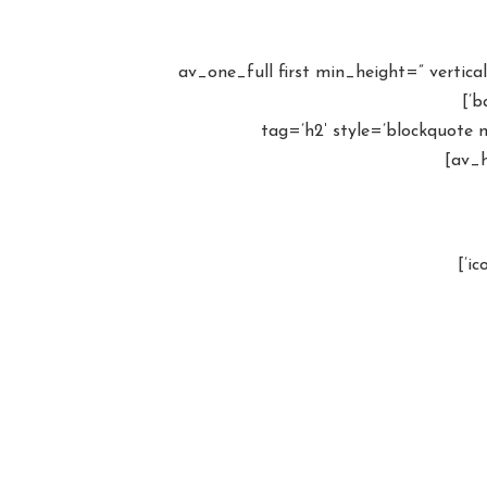
[av_one_full first min_height=” verti
b
tag=’h2′ style=’blockquote modern-quote modern-centered=”