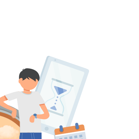
پانسیون
بانک سوال
اساتید
چرا آگاهانه؟
سی