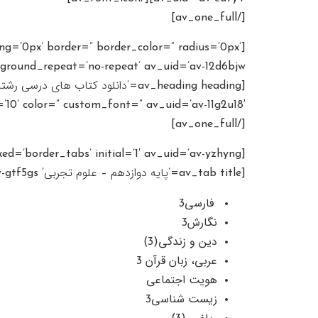
[/av_one_full]
ng=’0px’ border=” border_color=” radius=’0px’
ground_repeat=’no-repeat’ av_uid=’av-12d6bjw’]
lor=” custom_font=” av_uid=’av-11g2u18′][/av_heading]
[/av_one_full]
[av_tab_container position=’top_tab’ boxed=’border_tabs’ initial=’1′ av_uid=’av-yzhyng’]
[av_tab title=’پایه دوازدهم – علوم تجربی’ icon_select=’no’ icon=’ue800′ font=’entypo-fontello’ av_uid=’av-gtf5gs’]
فارسی3
نگارش3
دین و زندگی(3)
عربی، زبان قرآن 3
هویت اجتماعی
زیست شناسی3