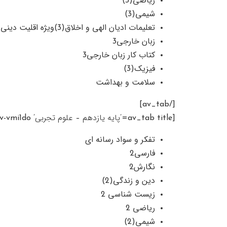
ریاضی(3)
شیمی(3)
تعلیمات ادیان الهی و اخلاق(3)ویژه اقلیت دینی
زبان خارجی3
کتاب کار زبان خارجی3
فیزیک(3)
سلامت و بهداشت
[/av_tab]
[av_tab title=’پایه یازدهم – علوم تجربی’ icon_select=’no’ icon=’ue800′ font=’entypo-fontello’ av_uid=’av-vmi1do’]
تفکر و سواد رسانه ای
فارسی2
نگارش2
دین و زندگی(2)
زیست شناسی 2
ریاضی 2
شیمی(2)