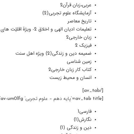
عربی،زبان قرآن2
آزمایشگاه علوم تجربی(2)
تاريخ معاصر
تعلیمات ادیان الهی و اخلاق 2- ویژۀ اقلیّت های دینی
زبان خارجی2
فیزیک 2
ضمیمه دین و زندگی(2) ویژه اهل سنت
زمین شناسی
کتاب کار زبان خارجی2
انسان و محيط زيست
[/av_tab]
[av_tab title=’پایه دهم – علوم تجربی’ icon_select=’no’ icon=’ue800′ font=’entypo-fontello’ av_uid=’av-um0lfg’]
فارسی1
نگارش(1)
دین و زندگی (1)