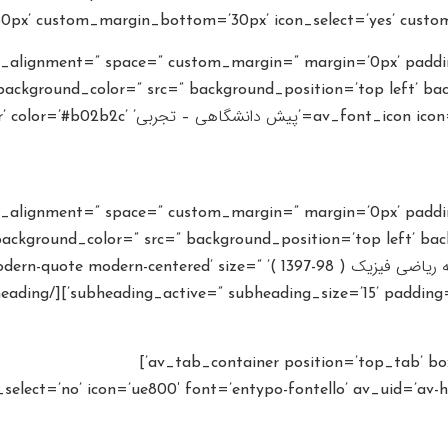
px’ custom_margin_bottom=’30px’ icon_select=’yes’ custom_
cal_alignment=” space=” custom_margin=” margin=’0px’ paddi
background_color=” src=” background_position=’top left’ bac
[4f’ font=’entypo-fontello’ style=” caption
cal_alignment=” space=” custom_margin=” margin=’0px’ paddi
ackground_color=” src=” background_position=’top left’ bac
[av_heading heading=’دانلود کتاب های درسی رشته ریاضی فیزیک ( 98-1397 )’ ze
subheading_active=” subheading_size=’15’ padding=’10’ co