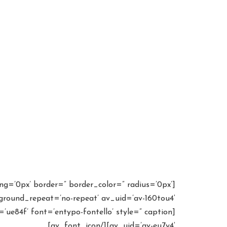
ng=’0px’ border=” border_color=” radius=’0px’
ground_repeat=’no-repeat’ av_uid=’av-160tou4′]
av_uid=’av-eu7y4′][/av_font_icon]