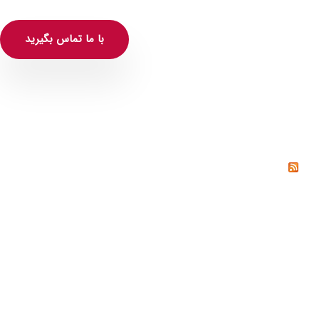
با ما تماس بگیرید
خواندنی‌ها
خشم چیست؟ راه‌های کنترل و مدیریت خشم از دیدگاه
روانشناسی
خیانت چیست؟ دلایل، انواع و راه‌های پیشگیری از خیانت
تنوع طلبی چیست؟
رابطه سمی یا رابطه تاکسیک (Toxic relationship) چیست؟