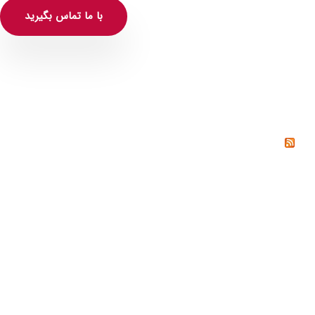
با ما تماس بگیرید
خواندنی‌ها
خشم چیست؟ راه‌های کنترل و مدیریت خشم از دیدگاه
روانشناسی
خیانت چیست؟ دلایل، انواع و راه‌های پیشگیری از خیانت
تنوع طلبی چیست؟
رابطه سمی یا رابطه تاکسیک (Toxic relationship) چیست؟