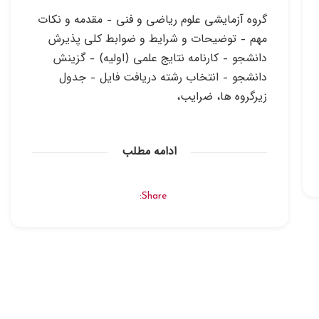
گروه آزمايشي علوم رياضي و فني – مقدمه و نكات
مهم – توضيحات و شرايط و ضوابط كلي پذيرش
دانشجو – كارنامه نتايج علمي (اوليه) – گزينش
دانشجو – انتخاب رشته دریافت فایل – جدول
زيرگروه ها، ضرايب،
ادامه مطلب
Share: