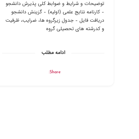
توضيحات و شرايط و ضوابط كلي پذيرش دانشجو
– كارنامه نتايج علمي (اوليه) – گزينش دانشجو
دريافت فايل – جدول زيرگروه ها، ضرايب، ظرفيت
و كدرشته هاي تحصيلي گروه
ادامه مطلب
Share: