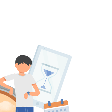
پانسیون
بانک سوال
اساتید
چرا آگاهانه؟
رشته