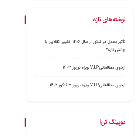
نوشته‌های تازه
تأثیر معدل در کنکور از سال ۱۴۰۶: تغییر انقلابی یا
چالش تازه؟
اردوی مطالعاتیV.I.P ویژه نوروز 1403
اردوی مطالعاتیV.I.P ویژه نوروز – کنکور 1402
دوپینگ کن!