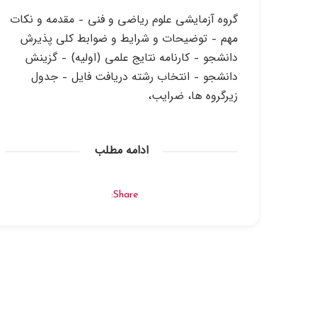
گروه آزمايشي علوم رياضي و فني – مقدمه و نكات
مهم – توضيحات و شرايط و ضوابط كلي پذيرش
دانشجو – كارنامه نتايج علمي (اوليه) – گزينش
دانشجو – انتخاب رشته دریافت فایل – جدول
زيرگروه ها، ضرايب،
ادامه مطلب
Share: