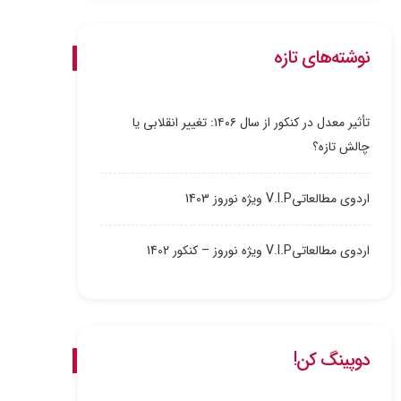
نوشته‌های تازه
تأثیر معدل در کنکور از سال ۱۴۰۶: تغییر انقلابی یا
چالش تازه؟
اردوی مطالعاتیV.I.P ویژه نوروز 1403
اردوی مطالعاتیV.I.P ویژه نوروز – کنکور 1402
دوپینگ کن!