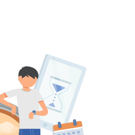
پانسیون
بانک سوال
اساتید
چرا آگاهانه؟