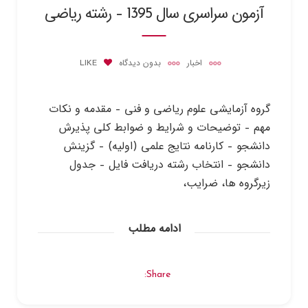
آزمون سراسری سال 1395 – رشته ریاضی
اخبار
بدون دیدگاه
LIKE
گروه آزمايشي علوم رياضي و فني – مقدمه و نكات
مهم – توضيحات و شرايط و ضوابط كلي پذيرش
دانشجو – كارنامه نتايج علمي (اوليه) – گزينش
دانشجو – انتخاب رشته دریافت فایل – جدول
زيرگروه ها، ضرايب،
ادامه مطلب
Share: