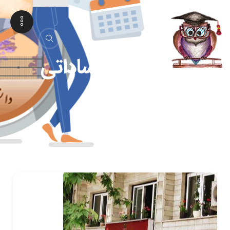
سید محمدرضا ساداتی
شاد