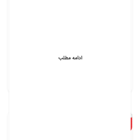
مرکز مشاوره و آموزش آگاهانه – کلاس های نیمه
گروهی کنکور 97 برخی از کلاس های نیمه گروهی
کنکور «آگاهانه» برترین اساتید کشور – کم جمعیت ­
ترین کلاس ­ها – عالی‌ترین بازده ظرفیت هر کلاس:
8 تا 15
ادامه مطلب
Share: