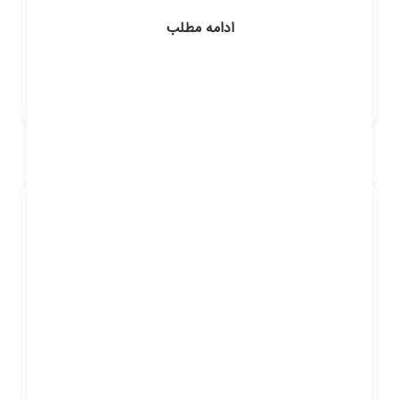
ادامه مطلب
Share:
نوامبر 25, 2017
کلاسهای نیمه گروهی کنکور 1397 – مرکز
مشاوره و آموزش آگاهانه
اخبار
بدون دیدگاه
LIKE