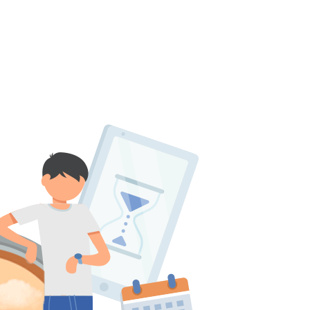
پانسیون
بانک سوال
اساتید
چرا آگاهانه؟