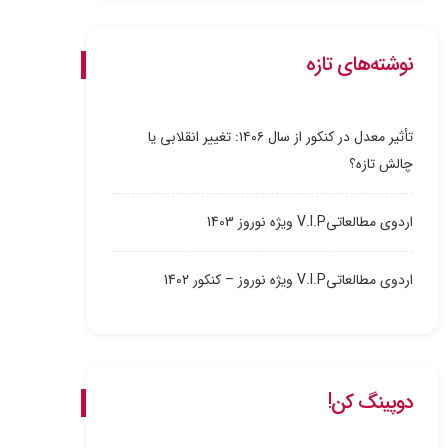
نوشته‌های تازه
تأثیر معدل در کنکور از سال ۱۴۰۶: تغییر انقلابی یا
چالش تازه؟
اردوی مطالعاتیV.I.P ویژه نوروز 1403
اردوی مطالعاتیV.I.P ویژه نوروز – کنکور 1402
دوپینگ کن!