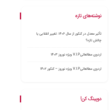
نوشته‌های تازه
تأثیر معدل در کنکور از سال ۱۴۰۶: تغییر انقلابی یا
چالش تازه؟
اردوی مطالعاتیV.I.P ویژه نوروز 1403
اردوی مطالعاتیV.I.P ویژه نوروز – کنکور 1402
دوپینگ کن!