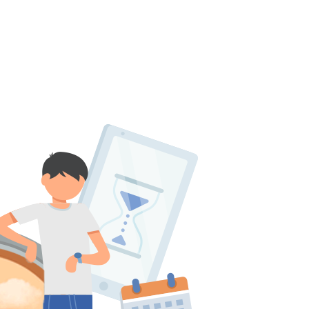
پانسیون
بانک سوال
اساتید
چرا آگاهانه؟
تی شاد