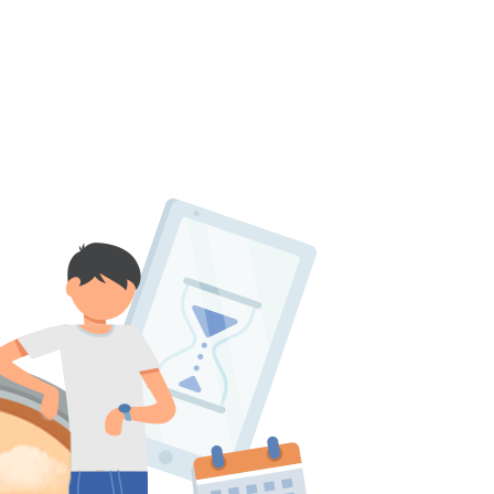
پانسیون
بانک سوال
اساتید
چرا آگاهانه؟