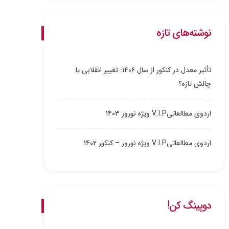
نوشته‌های تازه
تأثیر معدل در کنکور از سال ۱۴۰۶: تغییر انقلابی یا
چالش تازه؟
اردوی مطالعاتیV.I.P ویژه نوروز 1403
اردوی مطالعاتیV.I.P ویژه نوروز – کنکور 1402
دوپینگ کن!