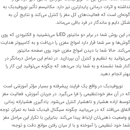
نداشته و اثرات درمانی پایدارتری نیز دارد. مکانیسم تأثیر نوروفیدبک به
گونه‌ای است که فعالیت‌های کل مغز را کنترل می‌کند و نتایج آن به
شکل دایم و ماندگار در فرد باقی می‌ماند.
در این روش شما در برابر دو مانیتور LED می‌نشینید و الکترودی که روی
گوش‌ها و سر شما قرار دارد امواج مغزی را دریافت و به کامپیوتر هدایت
می‌کند. حالا شما با دیدن امواج مغزی خود روی صفحه مانیتور
می‌توانید به تنظیم و کنترل آن بپردازید. در تمام این مراحل درمانگر در
کنار شما نشسته و به شما یاد می‌دهد که چگونه می‌توانید این کار را
بهتر انجام دهید.
نوروفیدبک در واقع یک فرایند پیشرفته و بسیار مؤثر آموزشی است
که در آن مغز خودتنظیمی را فرا می‌گیرد. در جریان آموزش، فعاليت مغز
توسط اراده هشيار و ناهشيار كنترل مي‌شود. يادگيري هشيارانه زماني
اتفاق مي‌افتد كه در مي‌يابید چگونه سيگنال فيدبك شما به تمرکز، توجه
و وضعيت ذهني‌تان ارتباط پيدا مي‌كند. بنابراین با تکرار این مراحل مغز
شما خود تنظیمی را آموخته و با از میان رفتن موانع دقت و توجه؛