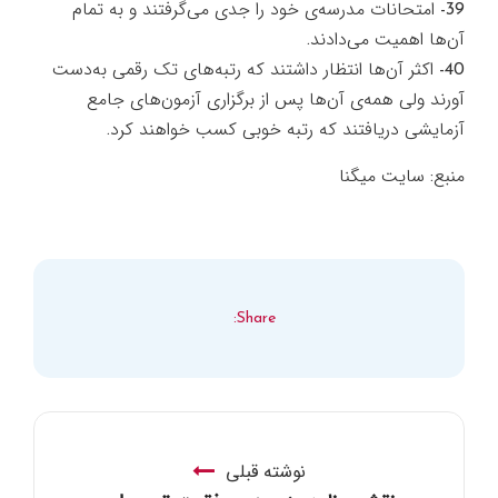
39- امتحانات مدرسه‌ي خود را جدي مي‌گرفتند و به تمام
آن‌ها اهميت مي‌دادند.
40- اكثر آن‌ها انتظار داشتند كه رتبه‌هاي تك رقمي به‌دست
آورند ولي همه‌ي آن‌ها پس از برگزاري آزمون‌هاي جامع
آزمايشي دريافتند كه رتبه خوبي كسب خواهند كرد.
منبع: سايت ميگنا
Share:
نوشته قبلی