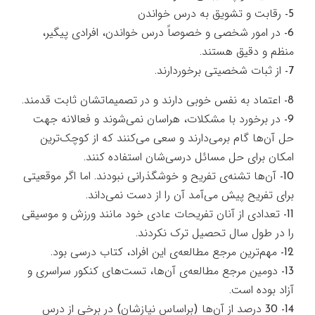
5- رقابت و تشويق به درس خواندن
6- در امور شخصي و خصوصاً درس خواندن، افرادي پيگير،
منظم و دقيق هستند.
7- از ثبات شخصيتي برخوردارند.
8- اعتماد به نفس خوبي دارند و در تصميماتشان ثابت قدمند.
9- در برخورد با مشكلات، هراسان نمي‌شوند و فعالانه جهت
حل آن‌ها گام برمي‌دارند و سعي مي‌كنند كه از كوچك‌ترين
امكان براي حل مسائل درسي‌شان استفاده كنند.
10- آن‌ها تشنه‌ي تفريح و خوشگذراني نبودند. اما اگر موقعيتي
براي تفريح پيش مي‌آمد آن را از دست نمي‌داند.
11- تعدادي از آنان تفريحات عادي خود مانند ورزش و موسيقي
را در طول سال تحصيل ترك نكردند.
12- مهم‌ترين مرجع مطالعه‌ي اين افراد، كتاب درسي بود.
13- دومين مرجع مطالعه‌ي آن‌ها، تست‌هاي كنكور سراسري و
آزاد بوده است.
14- 30 درصد از آن‌ها (براساس نيازشان) در برخي از درس