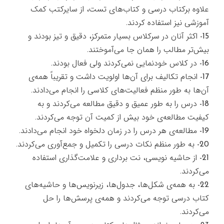
علاوه بركتاب درسي و كتاب‌هاي تست، از سايركتب كمك
آموزشي نيز استفاده كردند.
15- اكثر آنان در سركلاس بسيار متمركز، دقيق و تيز بودند و
بيش‌تر مطالب را همان جا مي‌آموختند.
16- در كلاس خودنمايي نمي‌كردند ولي فعال بودند.
17- انجام تكاليف براي آن‌ها اولويت داشت و تقريباً همه‌ي
آن‌ها به طور منظم فعاليت‌هاي كلاسي را انجام مي‌دادند.
18- درس را به طور عميق و دقيق مطالعه مي‌كردند و به
كيفيت مطالعه‌ي خود بيش از كميت آن توجه مي‌كردند.
19- مطالعه‌ي هر درس را در زمان دلخواه خود انجام مي‌دادند.
20- به طور منظم نكات درسي را تكميل و جمع‌آوري مي‌كردند.
21- از حاشيه نويسي، نت برداري و علامت‌گذاري استفاده
مي‌كردند.
22- به همه‌ي شكل‌ها، جدول‌ها، زيرنويس‌ها و حاشيه‌هاي
كتاب درسي توجه مي‌كردند و همه‌ي پرسش‌ها را حل
مي‌كردند.