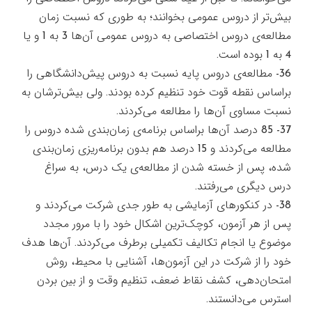
بيش‌تر از دروس عمومي بخوانند؛ به طوري كه نسبت زمان
مطالعه‌ي دروس اختصاصي به دروس عمومي آن‌ها 3 به 1 و يا
4 به 1 بوده است.
36- مطالعه‌ي دروس پايه نسبت به دروس پيش‌دانشگاهي را
براساس نقطه قوت خود تنظيم كرده بودند. ولي بيش‌ترشان به
نسبت مساوي آن‌ها را مطالعه مي‌كردند.
37- 85 درصد آن‌ها براساس برنامه‌ي زمان‌بندي شده دروس را
مطالعه مي‌كردند و 15 درصد هم بدون برنامه‌ريزي زمان‌بندي
شده، پس از خسته شدن از مطالعه‌ي يك درس، به سراغ
درس ديگري مي‌رفتند.
38- در كنكورهاي آزمايشي به طور جدي شركت مي‌كردند و
پس از هر آزمون، كوچك‌ترين اشكال خود را با مرور مجدد
موضوع يا انجام تكاليف تكميلي برطرف مي‌كردند. آن‌ها هدف
خود را از شركت در اين آزمون‌ها، آشنايي با محيط، روش
امتحان‌دهي، كشف نقاط ضعف، تنظيم وقت و از بين بردن
استرس مي‌دانستند.