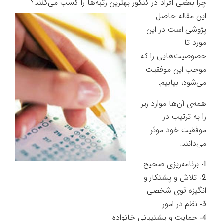
چرا بعضي افراد در كنكور بهترين رتبه‌ها را كسب مي‌كنند؟
اين مقاله حاصل
پژوشي است در اين
مورد تا
خصوصيت‌هايي را كه
موجب اين موفقيت
مي‌شود، بيابيم.
همه‌ي آن‌ها موارد زير
را به ترتيب در
موفقيت خود موثر
مي‌دانند:
1- برنامه‌ريزي صحيح
2- تلاش و پشتكار و
انگيزه قوي شخصي
3- نظم در امور
4- حمايت و پشتيباني خانواده