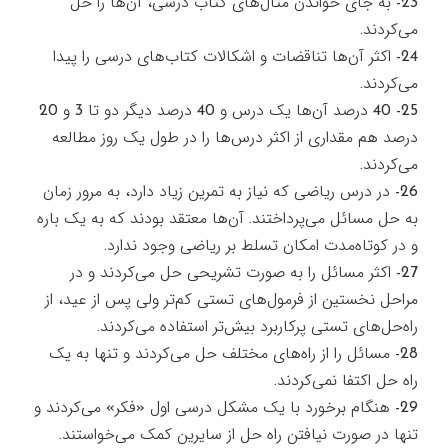
23- به جاي خواندن مثال‌هاي كتاب درسي، آن‌ها را حل
مي‌كردند.
24- اكثر آن‌ها تناقضات و اشكالات كتاب‌هاي درسي را پيدا
مي‌كردند.
25- 40 درصد آن‌ها يك درس و 40 درصد ديگر دو تا 3 و 20
درصد هم مقداري از اكثر درس‌ها را در طول يك روز مطالعه
مي‌كردند.
26- در درس رياضي كه نياز به تمرين زياد دارد، به مرور زمان
به حل مسائل مي‌پرداختند. آن‌ها معتقد بودند كه به يك باره
و در كوتاه‌مدت امكان تسلط بر رياضي وجود ندارد.
27- اكثر مسائل را به صورت تشريحي حل مي‌كردند و در
مراحل نخستين از فرمول‌هاي تستي كم‌تر ولي پس از عيد، از
راه‌حل‌هاي تستي پركاربرد بيش‌تر استفاده مي‌كردند.
28- مسائل را از راه‌هاي مختلف حل مي‌كردند و تنها به يك
راه حل اكتفا نمي‌كردند.
29- هنگام برخورد با يك مشكل درسي اول «فكر» مي‌كردند و
تنها در صورت نيافتن راه حل از سايرين كمك مي‌خواستند.