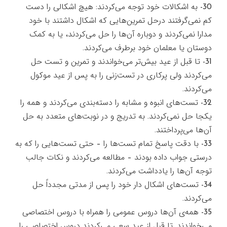
30- به اشكالات خود توجه مي‌كردند: هيچ اشكالي را دست
كم نمي‌گرفتند درحل تمرين‌هايي كه اشكال داشتند با خود
مدارا نمي‌كردند و دوباره آن‌ها را حل مي‌كردند، يا به كمك
دوستان يا معلمان خود برطرف مي‌كردند.
31- تا قبل از عيد بيش‌تر مي‌خواندند و تمرين و تست حل
مي‌كردند ولي پركاري در تست‌زني را به پس از عيد موكول
مي‌كردند.
32- تست‌هاي انبوه و مشابه را دسته‌بندي مي‌كردند و همه را
يكجا حل نمي‌كردند. به تدريج و در نوبت‌هاي متعدد به حل
آن‌ها مي‌پرداختند.
33- با دقت پاسخ تمام تست‌ها را – حتي تست‌هايي را كه به
درستي جواب داده بودند – مطالعه مي‌كردند و نكات جالب
توجه آن‌ها را يادداشت مي‌كردند.
34- تست‌هاي اشكال دار خود را پس از مدتي مجدداً حل
مي‌كردند.
35- همه‌ي آن‌ها دروس عمومي را همراه با دروس اختصاصي
مي‌خواندند. تا قبل از عيد سعي مي‌كردند دروس اختصاصي را