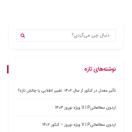
نوشته‌های تازه
تأثیر معدل در کنکور از سال ۱۴۰۶: تغییر انقلابی یا چالش تازه؟
اردوی مطالعاتیV.I.P ویژه نوروز 1403
اردوی مطالعاتیV.I.P ویژه نوروز – کنکور 1402