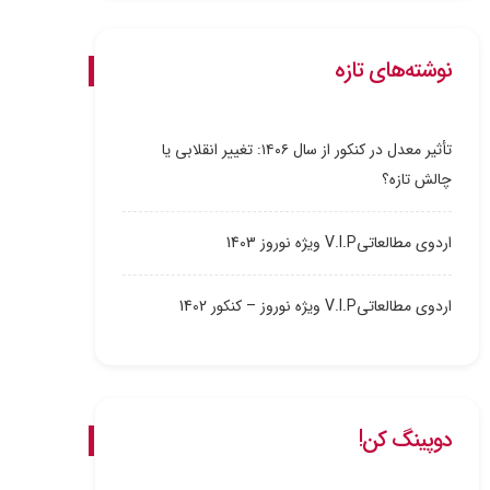
نوشته‌های تازه
تأثیر معدل در کنکور از سال ۱۴۰۶: تغییر انقلابی یا
چالش تازه؟
اردوی مطالعاتیV.I.P ویژه نوروز 1403
اردوی مطالعاتیV.I.P ویژه نوروز – کنکور 1402
دوپینگ کن!