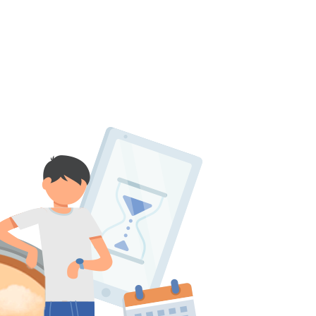
پانسیون
بانک سوال
اساتید
چرا آگاهانه؟